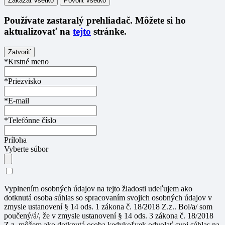
Zakázať všetko
Povoliť všetko
Používate
zastaralý
prehliadač. Môžete si ho
aktualizovať na
tejto
stránke.
Zatvoriť
*Krstné meno
*Priezvisko
*E-mail
*Telefónne číslo
Príloha
Vyberte súbor
Vyplnením osobných údajov na tejto žiadosti udeľujem ako
dotknutá osoba súhlas so spracovaním svojich osobných údajov v
zmysle ustanovení § 14 ods. 1 zákona č. 18/2018 Z.z.. Bol/a/ som
poučený/á/, že v zmysle ustanovení § 14 ods. 3 zákona č. 18/2018
Z.z. môžem ako dotknutá osoba kedykoľvek odvolať svoj súhlas na