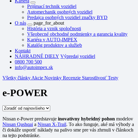
Kariéra
Prijímací technik vozidiel
Automechanik osobných vozidiel
Predajca osobných vozidiel značky BYD
O nás
page_for_about
História a vznik spoločnosti
Všeobecné obchodné podmienky a garancia kvality
Kariéra v AUTO-IMPEX
Katalóg produktov a služieb
Kontakt
NÁHRADNÉ DIELY
Výpredaj vozidiel
0800 700 500
info@autoimpex.sk
Všetky články
Akcie
Novinky
Recenzie
Starostlivosť
Testy
e-POWER
Nissan e-Power predstavuje
inovatívny hybridný pohon
modelov
Nissan Qashqai
a
Nissan X-Trail
. To ako funguje, aké má výhody a
či dokáže usporiť náklady na palivo sme pre vás zhrnuli v článkoch
na tejto podstránke.