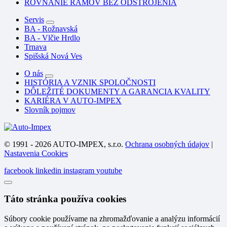
ROVNANIE RÁMOV BEZ ODSTROJENIA
Servis
BA - Rožnavská
BA - Vlčie Hrdlo
Trnava
Spišská Nová Ves
O nás
HISTÓRIA A VZNIK SPOLOČNOSTI
DÔLEŽITÉ DOKUMENTY A GARANCIA KVALITY
KARIÉRA V AUTO-IMPEX
Slovník pojmov
© 1991 - 2026 AUTO-IMPEX, s.r.o.
Ochrana osobných údajov
|
Nastavenia Cookies
facebook
linkedin
instagram
youtube
Táto stránka používa cookies
Súbory cookie používame na zhromažďovanie a analýzu informácií