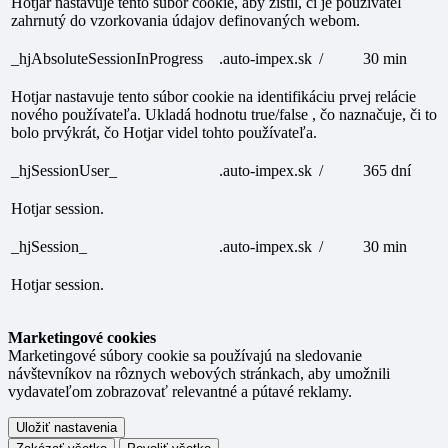
Hotjar nastavuje tento súbor cookie, aby zistil, či je používateľ
zahrnutý do vzorkovania údajov definovaných webom.
_hjAbsoluteSessionInProgress
.auto-impex.sk
/
30 min
Hotjar nastavuje tento súbor cookie na identifikáciu prvej relácie
nového používateľa. Ukladá hodnotu true/false , čo naznačuje, či to
bolo prvýkrát, čo Hotjar videl tohto používateľa.
_hjSessionUser_
.auto-impex.sk
/
365 dní
Hotjar session.
_hjSession_
.auto-impex.sk
/
30 min
Hotjar session.
Marketingové cookies
Marketingové súbory cookie sa používajú na sledovanie
návštevníkov na rôznych webových stránkach, aby umožnili
vydavateľom zobrazovať relevantné a pútavé reklamy.
Uložiť nastavenia