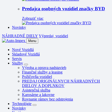
Predajca osobných vozidiel značky BYD
Zobraziť viac
Novinky
NÁHRADNÉ DIELY
Výpredaj
vozidiel
Menu
Nové Vozidlá
Skladové Vozidlá
Servis
Služby
Výroba a oprava nadstavieb
Finančné služby a leasing
Požičovňa vozidiel
PREDAJ ORIGINÁLNYCH NÁHRADNÝCH
DIELOV A DOPLNKOV
Asistenčná služba
Karosárne a lakovne
Rovnanie rámov bez odstrojenia
Technológie
Novinky