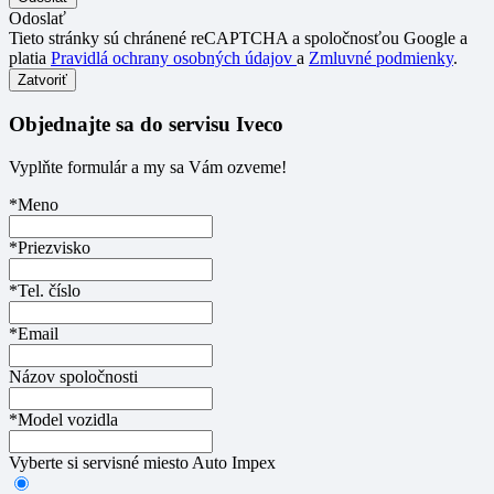
Odoslať
Tieto stránky sú chránené reCAPTCHA a spoločnosťou Google a
platia
Pravidlá ochrany osobných údajov
a
Zmluvné podmienky
.
Zatvoriť
Objednajte sa do servisu Iveco
Vyplňte formulár a my sa Vám ozveme!
*Meno
*Priezvisko
*Tel. číslo
*Email
Názov spoločnosti
*Model vozidla
Vyberte si servisné miesto Auto Impex