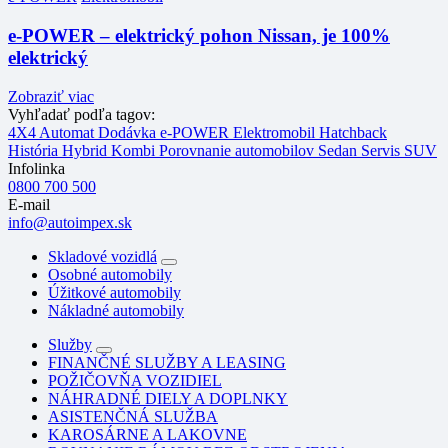
e-POWER – elektrický pohon Nissan, je 100%
elektrický
Zobraziť viac
Vyhľadať podľa tagov:
4X4
Automat
Dodávka
e-POWER
Elektromobil
Hatchback
História
Hybrid
Kombi
Porovnanie automobilov
Sedan
Servis
SUV
Infolinka
0800 700 500
E-mail
info@autoimpex.sk
Skladové vozidlá
Osobné automobily
Úžitkové automobily
Nákladné automobily
Služby
FINANČNÉ SLUŽBY A LEASING
POŽIČOVŇA VOZIDIEL
NÁHRADNÉ DIELY A DOPLNKY
ASISTENČNÁ SLUŽBA
KAROSÁRNE A LAKOVNE