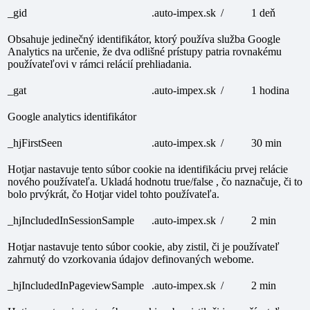
_gid
.auto-impex.sk
/
1 deň
Obsahuje jedinečný identifikátor, ktorý používa služba Google
Analytics na určenie, že dva odlišné prístupy patria rovnakému
používateľovi v rámci relácií prehliadania.
_gat
.auto-impex.sk
/
1 hodina
Google analytics identifikátor
_hjFirstSeen
.auto-impex.sk
/
30 min
Hotjar nastavuje tento súbor cookie na identifikáciu prvej relácie
nového používateľa. Ukladá hodnotu true/false , čo naznačuje, či to
bolo prvýkrát, čo Hotjar videl tohto používateľa.
_hjIncludedInSessionSample
.auto-impex.sk
/
2 min
Hotjar nastavuje tento súbor cookie, aby zistil, či je používateľ
zahrnutý do vzorkovania údajov definovaných webome.
_hjIncludedInPageviewSample
.auto-impex.sk
/
2 min