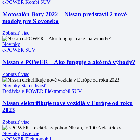
e-POWER
Kombi
SUV
Motosalón Bory 2022 – Nissan predstavil 2 nové
modely pre Slovensko
Zobraziť viac
Novinky
e-POWER
SUV
Nissan e-POWER – Ako funguje a aké má výhody?
Zobraziť viac
Novinky
Starostlivosť
Dodávka
e-POWER
Elektromobil
SUV
Nissan elektrifikuje nové vozidlá v Európe od roku
2023
Zobraziť viac
Novinky
Recenzie
e-POWER
Elektromobil