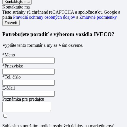
Kontaktujte ma
Tieto stránky sú chránené reCAPTCHA a spoločnosťou Google a
platia
Pravidlá ochrany osobných údajov
a
Zmluvné podmienky
.
Zatvoriť
Potrebujete poradiť s výberom vozidla IVECO?
Vyplňte tento formulár a my sa Vám ozveme.
*Meno
*Priezvisko
*Tel. číslo
E-Mail
Poznámka pre predajcu
Súhlasím s použitím mojich osobných údajov na marketingové