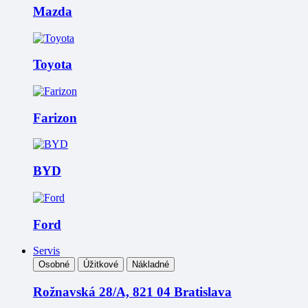
Mazda
Toyota
Farizon
BYD
Ford
Servis
Osobné
Úžitkové
Nákladné
Rožnavská 28/A, 821 04 Bratislava