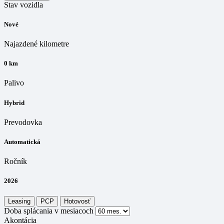
Stav vozidla
Nové
Najazdené kilometre
0 km
Palivo
Hybrid
Prevodovka
Automatická
Ročník
2026
Leasing
PCP
Hotovosť
Doba splácania v mesiacoch
Akontácia