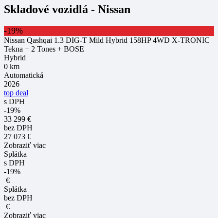
Skladové vozidlá - Nissan
-19%
Nissan Qashqai 1.3 DIG-T Mild Hybrid 158HP 4WD X-TRONIC
Tekna + 2 Tones + BOSE
Hybrid
0 km
Automatická
2026
top deal
s DPH
-19%
33 299 €
bez DPH
27 073 €
Zobraziť viac
Splátka
s DPH
-19%
€
Splátka
bez DPH
€
Zobraziť viac