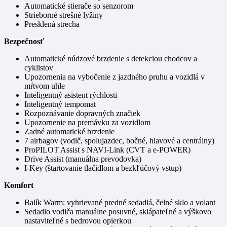
Automatické stierače so senzorom
Strieborné strešné lyžiny
Presklená strecha
Bezpečnosť
Automatické núdzové brzdenie s detekciou chodcov a
cyklistov
Upozornenia na vybočenie z jazdného pruhu a vozidlá v
mŕtvom uhle
Inteligentný asistent rýchlosti
Inteligentný tempomat
Rozpoznávanie dopravných značiek
Upozornenie na premávku za vozidlom
Zadné automatické brzdenie
7 airbagov (vodič, spolujazdec, bočné, hlavové a centrálny)
ProPILOT Assist s NAVI-Link (CVT a e-POWER)
Drive Assist (manuálna prevodovka)
I-Key (štartovanie tlačidlom a bezkľúčový vstup)
Komfort
Balík Warm: vyhrievané predné sedadlá, čelné sklo a volant
Sedadlo vodiča manuálne posuvné, sklápateľné a výškovo
nastaviteľné s bedrovou opierkou