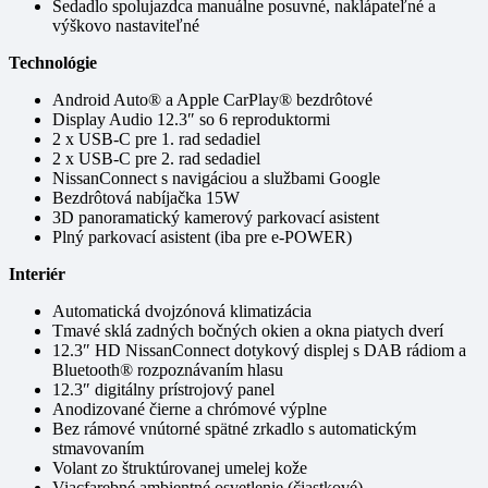
Sedadlo spolujazdca manuálne posuvné, naklápateľné a
výškovo nastaviteľné
Technológie
Android Auto® a Apple CarPlay® bezdrôtové
Display Audio 12.3″ so 6 reproduktormi
2 x USB-C pre 1. rad sedadiel
2 x USB-C pre 2. rad sedadiel
NissanConnect s navigáciou a službami Google
Bezdrôtová nabíjačka 15W
3D panoramatický kamerový parkovací asistent
Plný parkovací asistent (iba pre e-POWER)
Interiér
Automatická dvojzónová klimatizácia
Tmavé sklá zadných bočných okien a okna piatych dverí
12.3″ HD NissanConnect dotykový displej s DAB rádiom a
Bluetooth® rozpoznávaním hlasu
12.3″ digitálny prístrojový panel
Anodizované čierne a chrómové výplne
Bez rámové vnútorné spätné zrkadlo s automatickým
stmavovaním
Volant zo štruktúrovanej umelej kože
Viacfarebné ambientné osvetlenie (čiastkové)