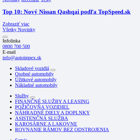
Top 10: Nový Nissan Qashqai podľa TopSpeed.sk
Zobraziť viac
Všetky Novinky
Infolinka
0800 700 500
E-mail
info@autoimpex.sk
Skladové vozidlá
Osobné automobily
Úžitkové automobily
Nákladné automobily
Služby
FINANČNÉ SLUŽBY A LEASING
POŽIČOVŇA VOZIDIEL
NÁHRADNÉ DIELY A DOPLNKY
ASISTENČNÁ SLUŽBA
KAROSÁRNE A LAKOVNE
ROVNANIE RÁMOV BEZ ODSTROJENIA