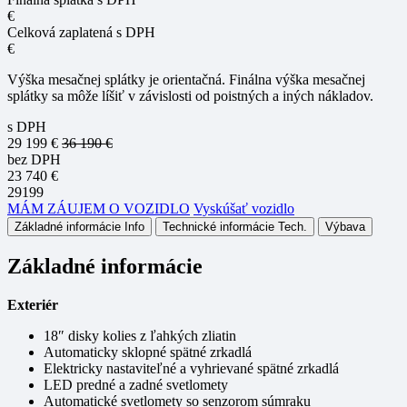
€
Celková zaplatená s DPH
€
Výška mesačnej splátky je orientačná. Finálna výška mesačnej
splátky sa môže líšiť v závislosti od poistných a iných nákladov.
s DPH
29 199 €
36 190 €
bez DPH
23 740 €
29199
MÁM ZÁUJEM O VOZIDLO
Vyskúšať vozidlo
Základné informácie
Info
Technické informácie
Tech.
Výbava
Základné informácie
Exteriér
18″ disky kolies z ľahkých zliatin
Automaticky sklopné spätné zrkadlá
Elektricky nastaviteľné a vyhrievané spätné zrkadlá
LED predné a zadné svetlomety
Automatické svetlomety so senzorom súmraku