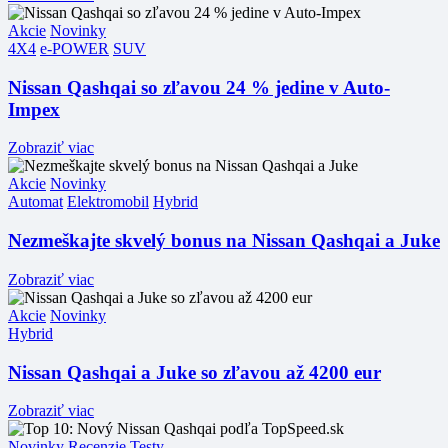
Akcie
Novinky
4X4
e-POWER
SUV
Nissan Qashqai so zľavou 24 % jedine v Auto-
Impex
Zobraziť viac
Akcie
Novinky
Automat
Elektromobil
Hybrid
Nezmeškajte skvelý bonus na Nissan Qashqai a Juke
Zobraziť viac
Akcie
Novinky
Hybrid
Nissan Qashqai a Juke so zľavou až 4200 eur
Zobraziť viac
Novinky
Recenzie
Testy