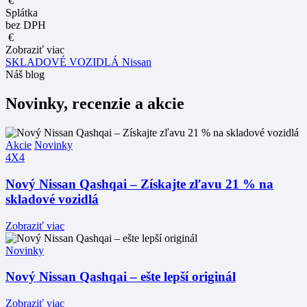
€
Splátka
bez DPH
€
Zobraziť viac
SKLADOVÉ VOZIDLÁ Nissan
Náš blog
Novinky, recenzie a akcie
Akcie
Novinky
4X4
Nový Nissan Qashqai – Získajte zľavu 21 % na
skladové vozidlá
Zobraziť viac
Novinky
Nový Nissan Qashqai – ešte lepší originál
Zobraziť viac