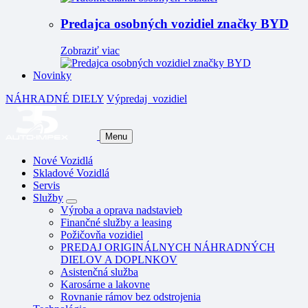
Predajca osobných vozidiel značky BYD
Zobraziť viac
Novinky
NÁHRADNÉ DIELY
Výpredaj
vozidiel
Menu
Nové Vozidlá
Skladové Vozidlá
Servis
Služby
Výroba a oprava nadstavieb
Finančné služby a leasing
Požičovňa vozidiel
PREDAJ ORIGINÁLNYCH NÁHRADNÝCH
DIELOV A DOPLNKOV
Asistenčná služba
Karosárne a lakovne
Rovnanie rámov bez odstrojenia