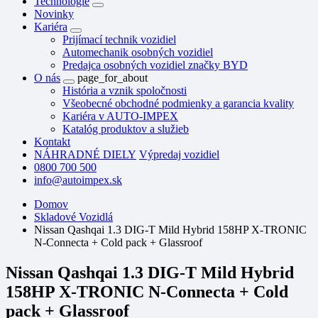
Technológie
Novinky
Kariéra
Prijímací technik vozidiel
Automechanik osobných vozidiel
Predajca osobných vozidiel značky BYD
O nás
page_for_about
História a vznik spoločnosti
Všeobecné obchodné podmienky a garancia kvality
Kariéra v AUTO-IMPEX
Katalóg produktov a služieb
Kontakt
NÁHRADNÉ DIELY
Výpredaj vozidiel
0800 700 500
info@autoimpex.sk
Domov
Skladové Vozidlá
Nissan Qashqai 1.3 DIG-T Mild Hybrid 158HP X-TRONIC
N-Connecta + Cold pack + Glassroof
Nissan Qashqai 1.3 DIG-T Mild Hybrid
158HP X-TRONIC N-Connecta + Cold
pack + Glassroof