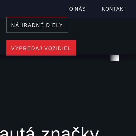
OSOBNÝCH VOZIDIEL
O NÁS
KONTAKT
ZNAČKY BYD
NÁHRADNÉ DIELY
IŤ
VÝPREDAJ
VOZIDIEL
e autá značky