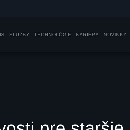
VIAC
ZOBRAZIŤ VIAC
AUTOMECHANIK
OSOBNÝCH VOZIDIEL
VIAC
ZOBRAZIŤ VIAC
ZOBRAZIŤ VŠETKY
IS
SLUŽBY
TECHNOLÓGIE
KARIÉRA
NOVINKY
Elektromobily servisujeme v
ZOBRAZ
Trnave
VIAC
ivosti pre starši