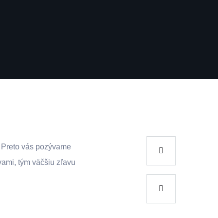
a. Preto vás pozývame
vami, tým väčšiu zľavu