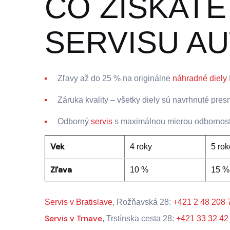
ČO ZÍSKAT
SERVISU AU
Zľavy až do 25 % na originálne
náhradné diely
Záruka kvality – všetky diely sú navrhnuté pre
Odborný
servis
s maximálnou mierou odbornost
Vek
4 roky
5 ro
Zľava
10 %
15 %
Servis v Bratislave
, Rožňavská 28:
+421 2 48 208 
Servis v Trnave
, Trstínska cesta 28:
+421 33 32 42