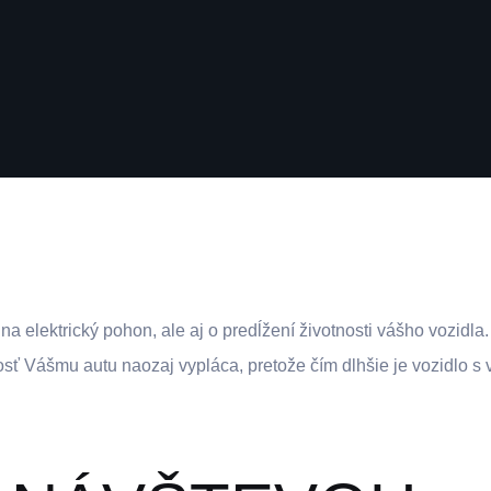
na elektrický pohon, ale aj o predĺžení životnosti vášho vozidl
osť Vášmu autu naozaj vypláca, pretože čím dlhšie je vozidlo s 