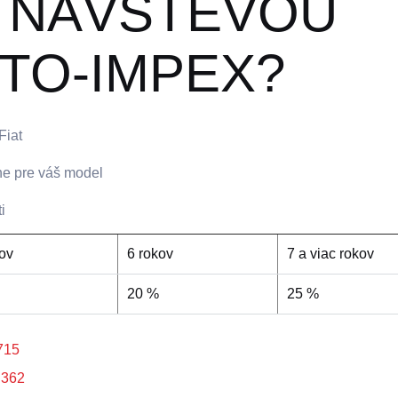
E NÁVŠTEVOU
TO-IMPEX?
Fiat
sne pre váš model
i
kov
6 rokov
7 a viac rokov
20 %
25 %
715
 362