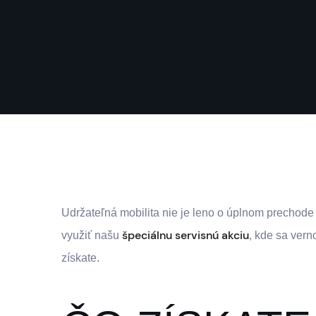
Udržateľná mobilita nie je leno o úplnom prechode 
špeciálnu servisnú akciu
využiť našu
, kde sa vern
získate.