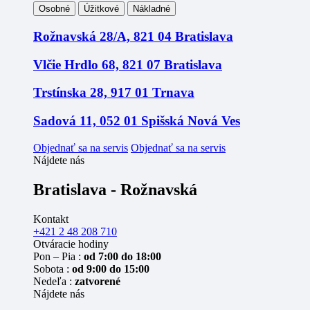
Osobné
Úžitkové
Nákladné
Rožnavská 28/A, 821 04 Bratislava
Vlčie Hrdlo 68, 821 07 Bratislava
Trstínska 28, 917 01 Trnava
Sadová 11, 052 01 Spišská Nová Ves
Objednať sa na servis
Objednať sa na servis
Nájdete nás
Bratislava - Rožnavská
Kontakt
+421 2 48 208 710
Otváracie hodiny
Pon – Pia :
od 7:00 do 18:00
Sobota :
od 9:00 do 15:00
Nedeľa :
zatvorené
Nájdete nás