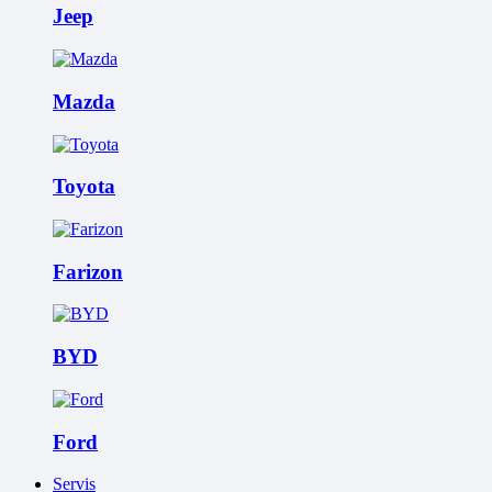
Jeep
Mazda
Toyota
Farizon
BYD
Ford
Servis