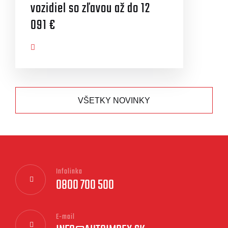
vozidiel so zľavou až do 12
091 €
AZIŤ VIAC
VŠETKY NOVINKY
Infolinka
0800 700 500
E-mail