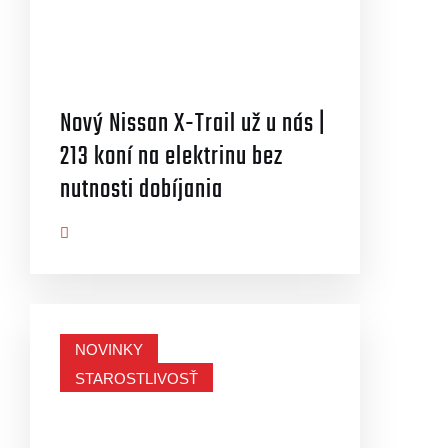
Nový Nissan X-Trail už u nás |
213 koní na elektrinu bez
nutnosti dobíjania
AZIŤ VIAC
NOVINKY
STAROSTLIVOSŤ