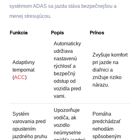
systémom ADAS sa jazda stáva bezpečnejšou a
menej stresujúcou.
Funkcia
Popis
Prínos
Automaticky
udržiava
Zvyšuje komfort
nastavenú
Adaptívny
pri jazde na
rýchlosť a
tempomat
diaľnici a
bezpečný
(
ACC
)
znižuje riziko
odstup od
nárazu.
vozidla pred
vami.
Upozorňuje
Systém
Pomáha
vodiča, ak
varovania pred
predchádzať
vozidlo
opustením
nehodám
neúmyselne
jazdného pruhu
spôsobeným