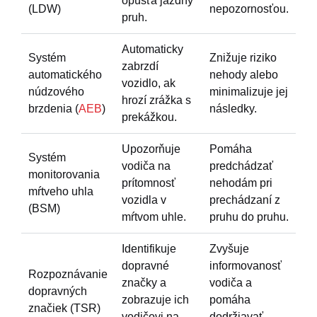
opúšťa jazdný
(LDW)
nepozornosťou.
pruh.
Automaticky
Systém
Znižuje riziko
zabrzdí
automatického
nehody alebo
vozidlo, ak
núdzového
minimalizuje jej
hrozí zrážka s
brzdenia (
AEB
)
následky.
prekážkou.
Upozorňuje
Pomáha
Systém
vodiča na
predchádzať
monitorovania
prítomnosť
nehodám pri
mŕtveho uhla
vozidla v
prechádzaní z
(BSM)
mŕtvom uhle.
pruhu do pruhu.
Identifikuje
Zvyšuje
dopravné
informovanosť
Rozpoznávanie
značky a
vodiča a
dopravných
zobrazuje ich
pomáha
značiek (TSR)
vodičovi na
dodržiavať