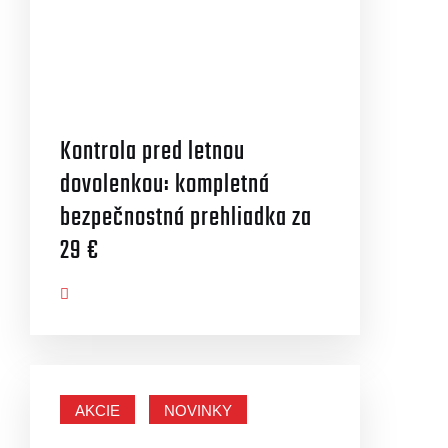
Kontrola pred letnou
dovolenkou: kompletná
bezpečnostná prehliadka za
29 €
AZIŤ VIAC
AKCIE
NOVINKY