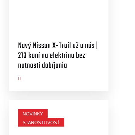
Nový Nissan X-Trail už u nás |
213 koní na elektrinu bez
nutnosti dobíjania
AZIŤ VIAC
NOVINKY
STAROSTLIVOSŤ