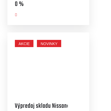
0 %
AZIŤ VIAC
AKCIE
NOVINKY
Výpredaj skladu Nissan: