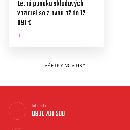
Letná ponuka skladových
vozidiel so zľavou až do 12
091 €
AZIŤ VIAC
VŠETKY NOVINKY
Infolinka
0800 700 500