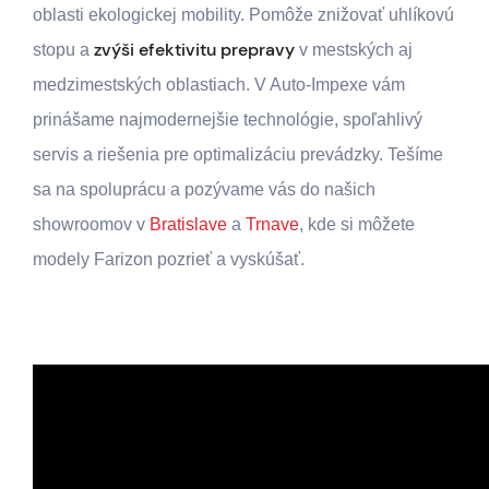
oblasti ekologickej mobility. Pomôže znižovať uhlíkovú
zvýši efektivitu prepravy
stopu a
v mestských aj
medzimestských oblastiach. V Auto-Impexe vám
prinášame najmodernejšie technológie, spoľahlivý
servis a riešenia pre optimalizáciu prevádzky. Tešíme
sa na spoluprácu a pozývame vás do našich
showroomov v
Bratislave
a
Trnave
, kde si môžete
modely Farizon pozrieť a vyskúšať.