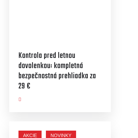
Kontrola pred letnou
dovolenkou: kompletná
bezpečnostná prehliadka za
29 €
AZIŤ VIAC
AKCIE
NOVINKY