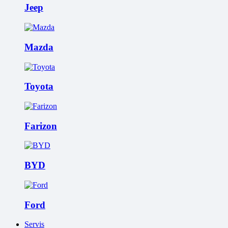
Jeep
Mazda
Toyota
Farizon
BYD
Ford
Servis