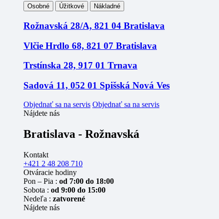
Osobné
Úžitkové
Nákladné
Rožnavská 28/A, 821 04 Bratislava
Vlčie Hrdlo 68, 821 07 Bratislava
Trstínska 28, 917 01 Trnava
Sadová 11, 052 01 Spišská Nová Ves
Objednať sa na servis
Objednať sa na servis
Nájdete nás
Bratislava - Rožnavská
Kontakt
+421 2 48 208 710
Otváracie hodiny
Pon – Pia :
od 7:00 do 18:00
Sobota :
od 9:00 do 15:00
Nedeľa :
zatvorené
Nájdete nás