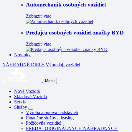
Automechanik osobných vozidiel
Zobraziť viac
Predajca osobných vozidiel značky BYD
Zobraziť viac
Novinky
NÁHRADNÉ DIELY
Výpredaj
vozidiel
Menu
Nové Vozidlá
Skladové Vozidlá
Servis
Služby
Výroba a oprava nadstavieb
Finančné služby a leasing
Požičovňa vozidiel
PREDAJ ORIGINÁLNYCH NÁHRADNÝCH