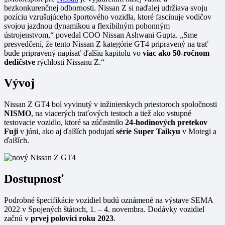
bezkonkurenčnej odbornosti. Nissan Z si naďalej udržiava svoju
pozíciu vzrušujúceho športového vozidla, ktoré fascinuje vodičov
svojou jazdnou dynamikou a flexibilným pohonným
ústrojenstvom,“ povedal COO Nissan Ashwani Gupta. „Sme
presvedčení, že tento Nissan Z kategórie GT4 pripravený na trať
bude pripravený napísať ďalšiu kapitolu vo
viac ako 50-ročnom
dedičstve
rýchlosti Nissanu Z.“
Vývoj
Nissan Z GT4 bol vyvinutý v inžinierskych priestoroch spoločnosti
NISMO
, na viacerých traťových testoch a tiež ako vstupné
testovacie vozidlo, ktoré sa zúčastnilo
24-hodinových pretekov
Fuji
v júni, ako aj ďalších podujatí
série Super Taikyu
v Motegi a
ďalších.
Dostupnosť
Podrobné špecifikácie vozidiel budú oznámené na výstave SEMA
2022 v Spojených štátoch, 1. – 4. novembra. Dodávky vozidiel
začnú v
prvej polovici roku 2023
.