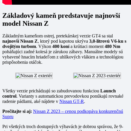
Základový kameň predstavuje najnovší
model Nissan Z
Základným kameňom ostrej, pretekárskej verzie GT4 sa stal
najnovší Nissan Z
, ktorý pod kapotou ukrýva
3,0-litrovú V6-ku s
dvojitým turbom
. Výkon
400 koní
a krútiaci moment
480 Nm
poháňajúci zadné kolesá je zárukou zábavy. Manuálne modely sú
vybavené hnacím hriadeľom z uhlíkových vlákien a technológiou
prispôsobenia otáčok.
Všetky verzie prichádzajú so zabudovanou funkciou
Launch
control
. Varianty s automatickou prevodovkou ponúkajú rovnaké
radenie pádlami, aké nájdete v
Nissan GT-R
.
Prečítajte si aj:
Nissan Z 2023 – cenou podkopáva konkurenčnú
Supru
Pri všetkých troch dostupných výbavách je dobrou správou, že 9-