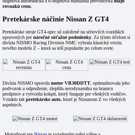
stupňová automatická a 6-stupňová manuálna prevodovka
majú
rovnakú cenu
.
Pretekárske náčinie Nissan Z GT4
Pretekárske stroje GT4-spec sú založené na sériových vozidlách
upravených pre
náročné súťažné podmienky
. Za týmto účelom si
divízia NISMO Racing Division NMC vybrala klasickú verziu
nového modelu Z – ktorá sa teší popularite po celom svete.
Divízia NISMO upravila
motor VR30DDTT
, optimalizovala jeho
podvozok a odpruženie, zlepšila aerodynamiku na hranicu
predpisov a vytvorila kokpit, ktorý funguje pre všetkých vodičov.
Vzniklo tak
pretekárske auto
, ktoré je Nissanom Z vo všetkých
aspektech.
„Motoršport pre
Nissan
je vyjadrením našej vášne a