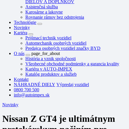
DIELOV A DOPLNKOV
Asistenčná služba
Karosárne a lakovne
Rovnanie rámov bez odstrojenia
Technológie
Novinky
Kariéra
Prijímací technik vozidiel
Automechanik osobných vozidiel
Predajca osobných vozidiel značky BYD
O nás
page_for_about
História a vznik spoločnosti
Všeobecné obchodné podmienky a garancia kvality
Kariéra v AUTO-IMPEX
Katalóg produktov a služieb
Kontakt
NÁHRADNÉ DIELY
Výpredaj vozidiel
0800 700 500
info@autoimpex.sk
Novinky
Nissan Z GT4 je ultimátnym