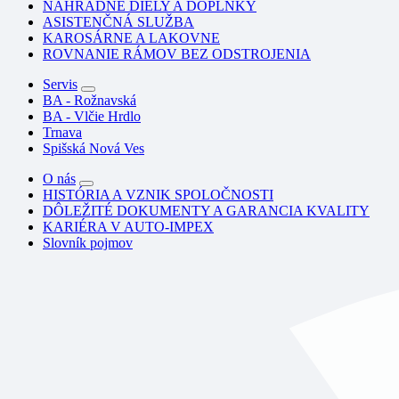
NÁHRADNÉ DIELY A DOPLNKY
ASISTENČNÁ SLUŽBA
KAROSÁRNE A LAKOVNE
ROVNANIE RÁMOV BEZ ODSTROJENIA
Servis
BA - Rožnavská
BA - Vlčie Hrdlo
Trnava
Spišská Nová Ves
O nás
HISTÓRIA A VZNIK SPOLOČNOSTI
DÔLEŽITÉ DOKUMENTY A GARANCIA KVALITY
KARIÉRA V AUTO-IMPEX
Slovník pojmov