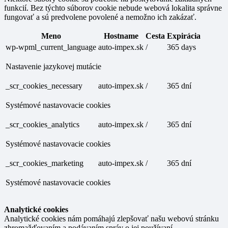
funkcií. Bez týchto súborov cookie nebude webová lokalita správne
fungovať a sú predvolene povolené a nemožno ich zakázať.
Meno
Hostname
Cesta
Expirácia
wp-wpml_current_language
auto-impex.sk
/
365 days
Nastavenie jazykovej mutácie
_scr_cookies_necessary
auto-impex.sk
/
365 dní
Systémové nastavovacie cookies
_scr_cookies_analytics
auto-impex.sk
/
365 dní
Systémové nastavovacie cookies
_scr_cookies_marketing
auto-impex.sk
/
365 dní
Systémové nastavovacie cookies
Analytické cookies
Analytické cookies nám pomáhajú zlepšovať našu webovú stránku
zhromažďovaním a podávaním správ o jej používaní.