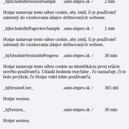
_hjIncludedInSessionSample
.auto-impex.sk
/
2 min
Hotjar nastavuje tento súbor cookie, aby zistil, či je používateľ
zahrnutý do vzorkovania údajov definovaných webome.
_hjIncludedInPageviewSample
.auto-impex.sk
/
2 min
Hotjar nastavuje tento súbor cookie, aby zistil, či je používateľ
zahrnutý do vzorkovania údajov definovaných webom.
_hjAbsoluteSessionInProgress
.auto-impex.sk
/
30 min
Hotjar nastavuje tento súbor cookie na identifikáciu prvej relácie
nového používateľa. Ukladá hodnotu true/false , čo naznačuje, či to
bolo prvýkrát, čo Hotjar videl tohto používateľa.
_hjSessionUser_
.auto-impex.sk
/
365 dní
Hotjar session.
_hjSession_
.auto-impex.sk
/
30 min
Hotjar session.