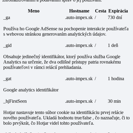
Meno
Hostname
Cesta
Expirácia
_ga
.auto-impex.sk
/
730 dní
Používa ho Google AdSense na pochopenie interakcie používateľa
s webovou stránkou generovaním analytických údajov.
_gid
.auto-impex.sk
/
1 deň
Obsahuje jedinečný identifikátor, ktorý používa služba Google
Analytics na určenie, že dva odlišné prístupy patria rovnakému
používateľovi v rámci relácií prehliadania.
_gat
.auto-impex.sk
/
1 hodina
Google analytics identifikátor
_hjFirstSeen
.auto-impex.sk
/
30 min
Hotjar nastavuje tento súbor cookie na identifikáciu prvej relácie
nového používateľa. Ukladá hodnotu true/false , čo naznačuje, či to
bolo prvýkrát, čo Hotjar videl tohto používateľa.