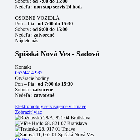
Sobota :
od 7:00 do 15:00
Nedeľa :
non stop servis 24 hod.
OSOBNÉ VOZIDLÁ
Pon – Pia :
od 7:00 do 15:30
Sobota :
od 9:00 do 15:00
Nedeľa :
zatvorené
Nájdete nás
Spišská Nová Ves - Sadová
Kontakt
053/4414 987
Otváracie hodiny
Pon – Pia :
od 7:00 do 15:30
Sobota :
zatvorené
Nedeľa :
zatvorené
Elektromobily servisujeme v Trnave
Zobraziť viac