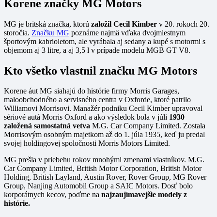
Korene značky MG Motors
MG je britská značka, ktorú
založil Cecil Kimber
v 20. rokoch 20.
storočia.
Značku MG
poznáme najmä vďaka dvojmiestnym
športovým kabrioletom, ale vyrábala aj sedany a kupé s motormi s
objemom aj 3 litre, a aj 3,5 l v prípade modelu MGB GT V8.
Kto všetko vlastnil značku MG Motors
Korene áut MG siahajú do histórie firmy Morris Garages,
maloobchodného a servisného centra v Oxforde, ktoré patrilo
Williamovi Morrisovi. Manažér podniku Cecil Kimber upravoval
sériové autá Morris Oxford a ako výsledok bola v júli
1930
založená samostatná vetva
M.G. Car Company Limited. Zostala
Morrisovým osobným majetkom až do 1. júla 1935, keď ju predal
svojej holdingovej spoločnosti Morris Motors Limited.
MG prešla v priebehu rokov mnohými zmenami vlastníkov. M.G.
Car Company Limited, British Motor Corporation, British Motor
Holding, British Layland, Austin Rover, Rover Group, MG Rover
Group, Nanjing Automobil Group a SAIC Motors. Dosť bolo
korporátnych kecov, poďme na
najzaujímavejšie modely z
histórie.