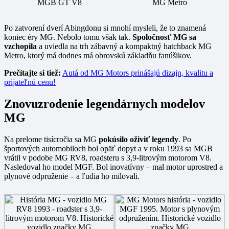
MGB GT V8
MG Metro
Po zatvorení dverí Abingdonu si mnohí mysleli, že to znamená
koniec éry MG. Nebolo tomu však tak.
Spoločnosť MG sa
vzchopila
a uviedla na trh zábavný a kompaktný hatchback MG
Metro, ktorý má dodnes má obrovskú základňu fanúšikov.
Prečítajte si tiež:
Autá od MG Motors prinášajú dizajn, kvalitu a
prijateľnú cenu!
Znovuzrodenie legendárnych modelov
MG
Na prelome tisícročia sa MG
pokúsilo oživiť legendy
. Po
športových automobiloch bol opäť dopyt a v roku 1993 sa MGB
vrátil v podobe MG RV8, roadsteru s 3,9-litrovým motorom V8.
Nasledoval ho model MGF. Bol inovatívny – mal motor uprostred a
plynové odpruženie – a ľudia ho milovali.