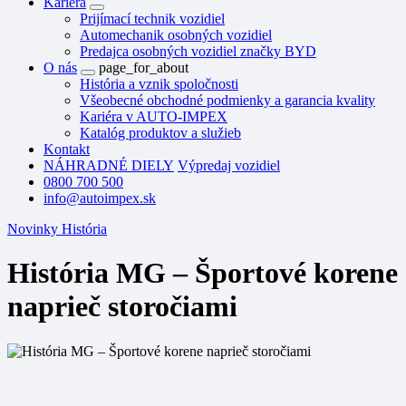
Kariéra
Prijímací technik vozidiel
Automechanik osobných vozidiel
Predajca osobných vozidiel značky BYD
O nás
page_for_about
História a vznik spoločnosti
Všeobecné obchodné podmienky a garancia kvality
Kariéra v AUTO-IMPEX
Katalóg produktov a služieb
Kontakt
NÁHRADNÉ DIELY
Výpredaj vozidiel
0800 700 500
info@autoimpex.sk
Novinky
História
História MG – Športové korene
naprieč storočiami