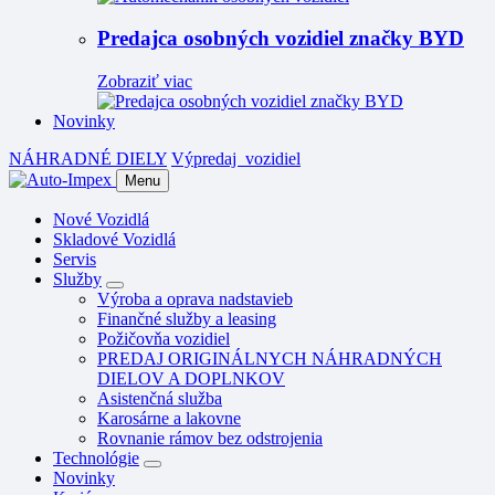
Predajca osobných vozidiel značky BYD
Zobraziť viac
Novinky
NÁHRADNÉ DIELY
Výpredaj
vozidiel
Menu
Nové Vozidlá
Skladové Vozidlá
Servis
Služby
Výroba a oprava nadstavieb
Finančné služby a leasing
Požičovňa vozidiel
PREDAJ ORIGINÁLNYCH NÁHRADNÝCH
DIELOV A DOPLNKOV
Asistenčná služba
Karosárne a lakovne
Rovnanie rámov bez odstrojenia
Technológie
Novinky