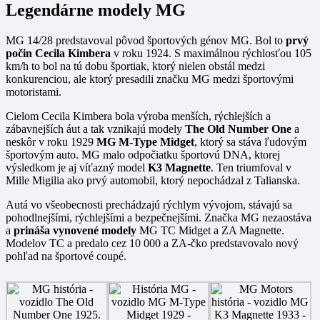
Legendárne modely MG
MG 14/28 predstavoval pôvod športových génov MG. Bol to
prvý
počin Cecila Kimbera
v roku 1924. S maximálnou rýchlosťou 105
km/h to bol na tú dobu športiak, ktorý nielen obstál medzi
konkurenciou, ale ktorý presadili značku MG medzi športovými
motoristami.
Cielom Cecila Kimbera bola výroba menších, rýchlejších a
zábavnejších áut a tak vznikajú modely
The Old Number One
a
neskôr v roku 1929
MG M-Type Midget
, ktorý sa stáva ľudovým
športovým auto. MG malo odpočiatku športovú DNA, ktorej
výsledkom je aj víťazný model
K3 Magnette
. Ten triumfoval v
Mille Migilia ako prvý automobil, ktorý nepochádzal z Talianska.
Autá vo všeobecnosti prechádzajú rýchlym vývojom, stávajú sa
pohodlnejšími, rýchlejšími a bezpečnejšími. Značka MG nezaostáva
a
prináša vynovené modely
MG TC Midget a ZA Magnette.
Modelov TC a predalo cez 10 000 a ZA-čko predstavovalo nový
pohľad na športové coupé.