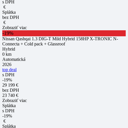
s DPH
€
Splátka
bez DPH
€
Zobraziť viac
-19%
Nissan Qashqai 1.3 DIG-T Mild Hybrid 158HP X-TRONIC N-
Connecta + Cold pack + Glassroof
Hybrid
0 km
Automatická
2026
top deal
s DPH
-19%
29 199 €
bez DPH
23 740 €
Zobraziť viac
Splátka
s DPH
-19%
€
Splátka