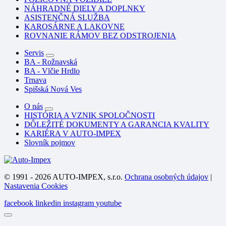
NÁHRADNÉ DIELY A DOPLNKY
ASISTENČNÁ SLUŽBA
KAROSÁRNE A LAKOVNE
ROVNANIE RÁMOV BEZ ODSTROJENIA
Servis
BA - Rožnavská
BA - Vlčie Hrdlo
Trnava
Spišská Nová Ves
O nás
HISTÓRIA A VZNIK SPOLOČNOSTI
DÔLEŽITÉ DOKUMENTY A GARANCIA KVALITY
KARIÉRA V AUTO-IMPEX
Slovník pojmov
© 1991 - 2026 AUTO-IMPEX, s.r.o.
Ochrana osobných údajov
|
Nastavenia Cookies
facebook
linkedin
instagram
youtube