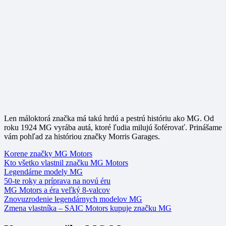
Len máloktorá značka má takú hrdú a pestrú históriu ako MG. Od
roku 1924 MG vyrába autá, ktoré ľudia milujú šoférovať. Prinášame
vám pohľad za históriou značky Morris Garages.
Korene značky MG Motors
Kto všetko vlastnil značku MG Motors
Legendárne modely MG
50-te roky a príprava na novú éru
MG Motors a éra veľký 8-valcov
Znovuzrodenie legendárnych modelov MG
Zmena vlastníka – SAIC Motors kupuje značku MG