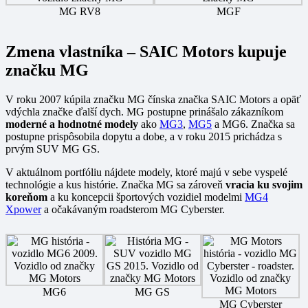
MG RV8
MGF
Zmena vlastníka – SAIC Motors kupuje
značku MG
V roku 2007 kúpila značku MG čínska značka SAIC Motors a opäť
vdýchla značke ďalší dych. MG postupne prinášalo zákazníkom
moderné a hodnotné modely
ako
MG3
,
MG5
a MG6. Značka sa
postupne prispôsobila dopytu a dobe, a v roku 2015 prichádza s
prvým SUV MG GS.
V aktuálnom portfóliu nájdete modely, ktoré majú v sebe vyspelé
technológie a kus histórie. Značka MG sa zároveň
vracia ku svojim
koreňom
a ku koncepcii športových vozidiel modelmi
MG4
Xpower
a očakávaným roadsterom MG Cyberster.
MG6
MG GS
MG Cyberster