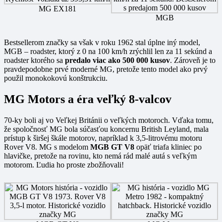
MG EX181
MGB
Bestsellerom značky sa však v roku 1962 stal úplne iný model,
MGB – roadster, ktorý z 0 na 100 km/h zrýchlil len za 11 sekúnd a
roadster ktorého sa
predalo viac ako 500 000 kusov
. Zároveň je to
pravdepodobne prvé moderné MG, pretože tento model ako prvý
použil monokokovú konštrukciu.
MG Motors a éra veľký 8-valcov
70-ky boli aj vo Veľkej Británii o veľkých motoroch. Vďaka tomu,
že spoločnosť MG bola súčasťou koncernu British Leyland, mala
prístup k širšej škále motorov, napríklad k 3,5-litrovému motoru
Rover V8. MG s modelom
MGB GT V8
opäť triafa kliniec po
hlavičke, pretože na rovinu, kto nemá rád malé autá s veľkým
motorom. Ľudia ho proste zbožňovali!