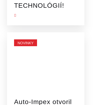
TECHNOLÓGIÍ!
Ť VIAC
NOVINKY
Auto-Impex otvoril