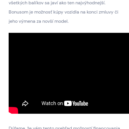
všetkých balíkov sa javí ako ten najvýhodnejší.
Bonusom je možnosť kúpy vozidla na konci zmluvy či
jeho výmena za novší model.
Dúfame, že vám tento prehľad možností financovania