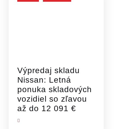
Výpredaj skladu
Nissan: Letná
ponuka skladových
vozidiel so zľavou
až do 12 091 €
Ť VIAC