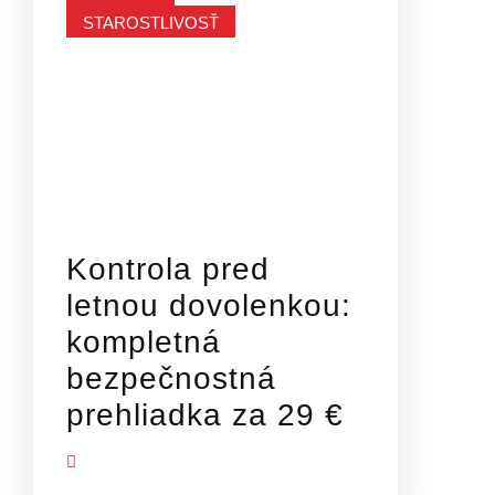
STAROSTLIVOSŤ
Kontrola pred
letnou dovolenkou:
kompletná
bezpečnostná
prehliadka za 29 €
Ť VIAC