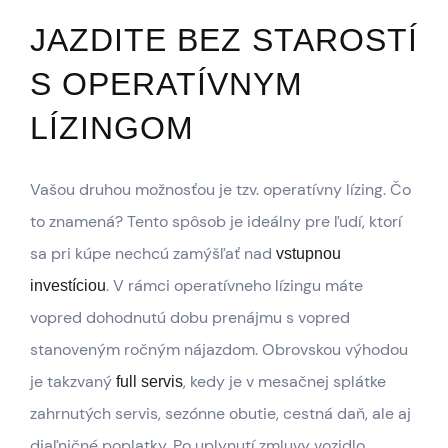
JAZDITE BEZ STAROSTÍ
S OPERATÍVNYM
LÍZINGOM
Vašou druhou možnosťou je tzv. operatívny lízing. Čo
to znamená? Tento spôsob je ideálny pre ľudí, ktorí
sa pri kúpe nechcú zamýšľať nad
vstupnou
. V rámci operatívneho lízingu máte
investíciou
vopred dohodnutú dobu prenájmu s vopred
stanoveným ročným nájazdom. Obrovskou výhodou
je takzvaný
, kedy je v mesačnej splátke
full servis
zahrnutých servis, sezónne obutie, cestná daň, ale aj
diaľničné poplatky. Po uplynutí zmluvy vozidlo