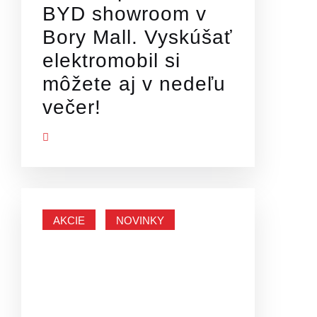
BYD showroom v
Bory Mall. Vyskúšať
elektromobil si
môžete aj v nedeľu
večer!
Ť VIAC
AKCIE
NOVINKY