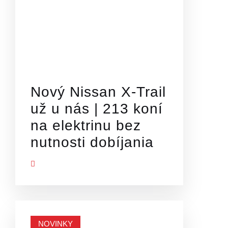
Nový Nissan X-Trail
už u nás | 213 koní
na elektrinu bez
nutnosti dobíjania
Ť VIAC
NOVINKY