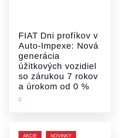
FIAT Dni profíkov v
Auto-Impexe: Nová
generácia
úžitkových vozidiel
so zárukou 7 rokov
a úrokom od 0 %
Ť VIAC
AKCIE
NOVINKY