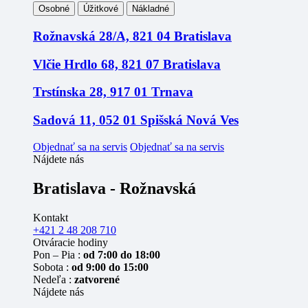
Osobné
Úžitkové
Nákladné
Rožnavská 28/A, 821 04 Bratislava
Vlčie Hrdlo 68, 821 07 Bratislava
Trstínska 28, 917 01 Trnava
Sadová 11, 052 01 Spišská Nová Ves
Objednať sa na servis
Objednať sa na servis
Nájdete nás
Bratislava - Rožnavská
Kontakt
+421 2 48 208 710
Otváracie hodiny
Pon – Pia :
od 7:00 do 18:00
Sobota :
od 9:00 do 15:00
Nedeľa :
zatvorené
Nájdete nás