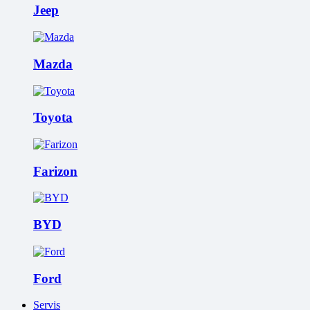
Jeep
Mazda
Toyota
Farizon
BYD
Ford
Servis