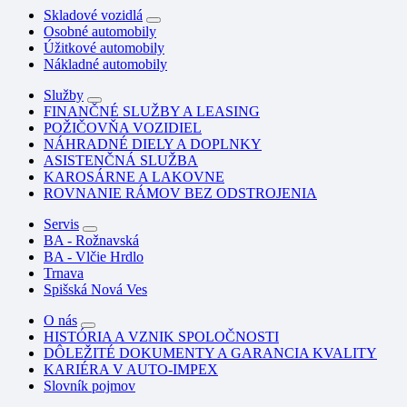
Skladové vozidlá
Osobné automobily
Úžitkové automobily
Nákladné automobily
Služby
FINANČNÉ SLUŽBY A LEASING
POŽIČOVŇA VOZIDIEL
NÁHRADNÉ DIELY A DOPLNKY
ASISTENČNÁ SLUŽBA
KAROSÁRNE A LAKOVNE
ROVNANIE RÁMOV BEZ ODSTROJENIA
Servis
BA - Rožnavská
BA - Vlčie Hrdlo
Trnava
Spišská Nová Ves
O nás
HISTÓRIA A VZNIK SPOLOČNOSTI
DÔLEŽITÉ DOKUMENTY A GARANCIA KVALITY
KARIÉRA V AUTO-IMPEX
Slovník pojmov