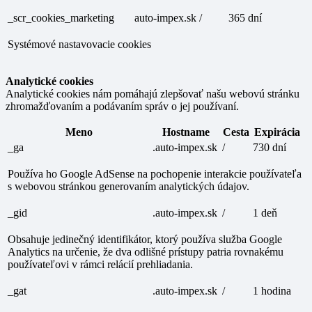
_scr_cookies_marketing
auto-impex.sk
/
365 dní
Systémové nastavovacie cookies
Analytické cookies
Analytické cookies nám pomáhajú zlepšovať našu webovú stránku
zhromažďovaním a podávaním správ o jej používaní.
Meno
Hostname
Cesta
Expirácia
_ga
.auto-impex.sk
/
730 dní
Používa ho Google AdSense na pochopenie interakcie používateľa
s webovou stránkou generovaním analytických údajov.
_gid
.auto-impex.sk
/
1 deň
Obsahuje jedinečný identifikátor, ktorý používa služba Google
Analytics na určenie, že dva odlišné prístupy patria rovnakému
používateľovi v rámci relácií prehliadania.
_gat
.auto-impex.sk
/
1 hodina