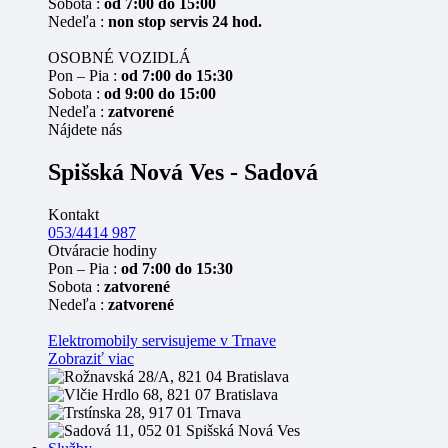
Sobota :
od 7:00 do 15:00
Nedeľa :
non stop servis 24 hod.
OSOBNÉ VOZIDLÁ
Pon – Pia :
od 7:00 do 15:30
Sobota :
od 9:00 do 15:00
Nedeľa :
zatvorené
Nájdete nás
Spišská Nová Ves - Sadová
Kontakt
053/4414 987
Otváracie hodiny
Pon – Pia :
od 7:00 do 15:30
Sobota :
zatvorené
Nedeľa :
zatvorené
Elektromobily servisujeme v Trnave
Zobraziť viac