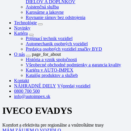
DIELOV A DOPLNKOV
Asistenčná služba
Karosárne a lakovne
Rovnanie rámov bez odstrojenia
Technológie
Novinky
Kariéra
Prijímací technik vozidiel
Automechanik osobných vozidiel
Predajca osobných vozidiel značky BYD
O nás
page_for_about
História a vznik spoločnosti
Všeobecné obchodné podmienky a garancia kvality
Kariéra v AUTO-IMPEX
Katalóg produktov a služieb
Kontakt
NÁHRADNÉ DIELY
Výpredaj vozidiel
0800 700 500
info@autoimpex.sk
IVECO EVADYS
Komfort a efektivita pre regionálne a vnútroštátne trasy
MÁM ZÁUJEM O VOZIDLO