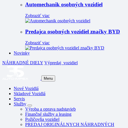
Automechanik osobných vozidiel
Zobraziť viac
Predajca osobných vozidiel značky BYD
Zobraziť viac
Novinky
NÁHRADNÉ DIELY
Výpredaj
vozidiel
Menu
Nové Vozidlá
Skladové Vozidlá
Servis
Služby
Výroba a oprava nadstavieb
Finančné služby a leasing
Požičovňa vozidiel
PREDAJ ORIGINÁLNYCH NÁHRADNÝCH