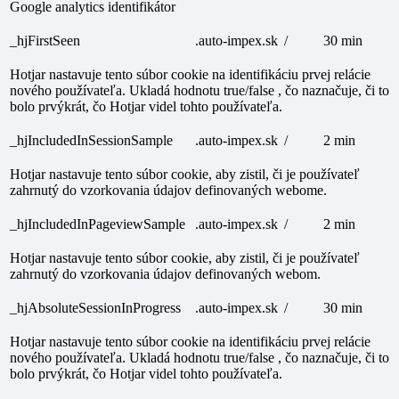
Google analytics identifikátor
_hjFirstSeen
.auto-impex.sk
/
30 min
Hotjar nastavuje tento súbor cookie na identifikáciu prvej relácie
nového používateľa. Ukladá hodnotu true/false , čo naznačuje, či to
bolo prvýkrát, čo Hotjar videl tohto používateľa.
_hjIncludedInSessionSample
.auto-impex.sk
/
2 min
Hotjar nastavuje tento súbor cookie, aby zistil, či je používateľ
zahrnutý do vzorkovania údajov definovaných webome.
_hjIncludedInPageviewSample
.auto-impex.sk
/
2 min
Hotjar nastavuje tento súbor cookie, aby zistil, či je používateľ
zahrnutý do vzorkovania údajov definovaných webom.
_hjAbsoluteSessionInProgress
.auto-impex.sk
/
30 min
Hotjar nastavuje tento súbor cookie na identifikáciu prvej relácie
nového používateľa. Ukladá hodnotu true/false , čo naznačuje, či to
bolo prvýkrát, čo Hotjar videl tohto používateľa.