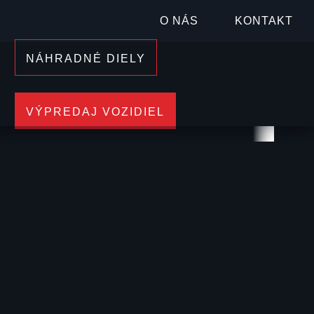
OSOBNÝCH VOZIDIEL
O NÁS
KONTAKT
ZNAČKY BYD
NÁHRADNÉ DIELY
IŤ
VÝPREDAJ
VOZIDIEL