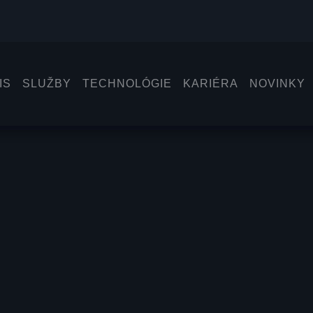
VIAC
ZOBRAZIŤ VIAC
AUTOMECHANIK
OSOBNÝCH VOZIDIEL
VIAC
ZOBRAZIŤ VIAC
ZOBRAZIŤ VŠETKY
IS
SLUŽBY
TECHNOLÓGIE
KARIÉRA
NOVINKY
Elektromobily servisujeme v
ZOBRAZ
Trnave
VIAC