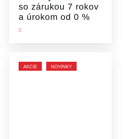
so zárukou 7 rokov
a úrokom od 0 %
Ť VIAC
AKCIE
NOVINKY