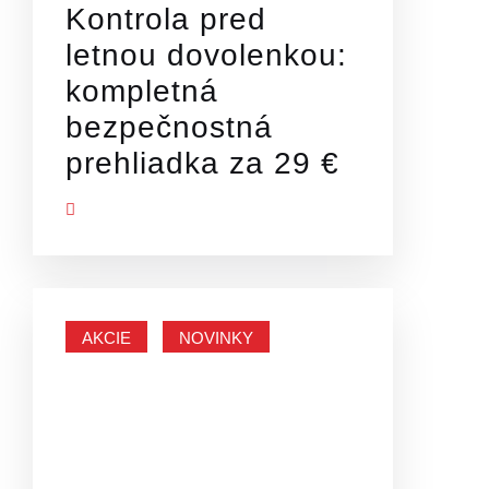
Kontrola pred
letnou dovolenkou:
kompletná
bezpečnostná
prehliadka za 29 €
Ť VIAC
AKCIE
NOVINKY