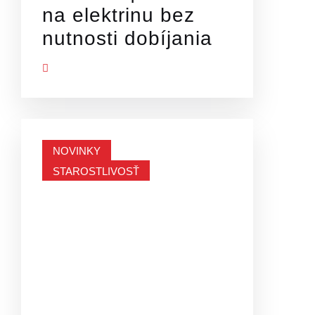
na elektrinu bez
nutnosti dobíjania
Ť VIAC
NOVINKY
STAROSTLIVOSŤ