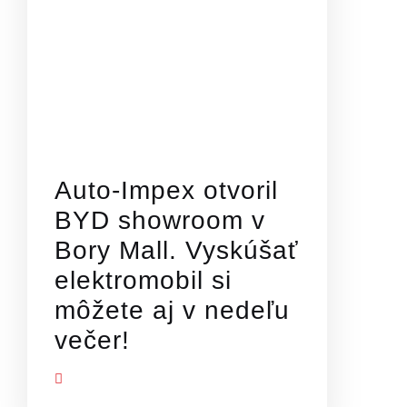
Auto-Impex otvoril
BYD showroom v
Bory Mall. Vyskúšať
elektromobil si
môžete aj v nedeľu
večer!
Ť VIAC