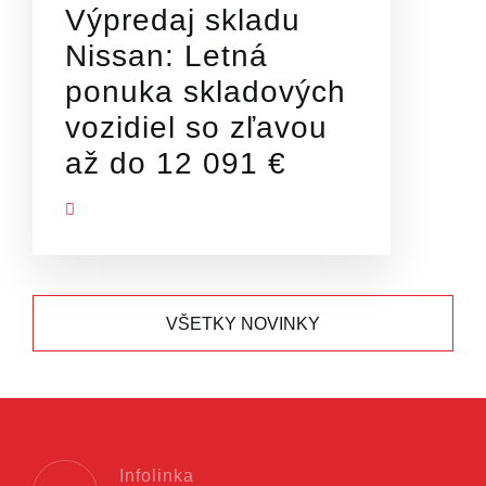
Výpredaj skladu
Nissan: Letná
ponuka skladových
vozidiel so zľavou
až do 12 091 €
Ť VIAC
VŠETKY NOVINKY
Infolinka